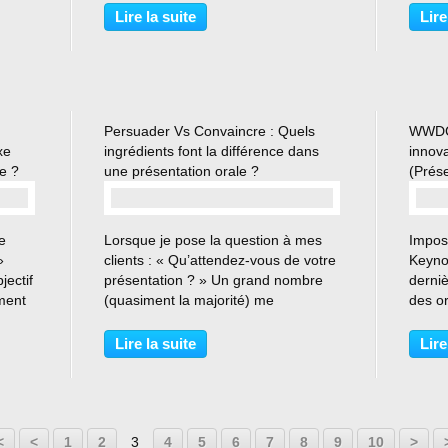
s
monde et pour un grand nombre de
chose 
Lire la suite
Lire
ourire
managers. Beaucoup de mes clients
Certai
me disent qu’ils...
de leur
Persuader Vs Convaincre : Quels
WWDC-
xe
ingrédients font la différence dans
innov
e ?
une présentation orale ?
(Prés
…
e
Lorsque je pose la question à mes
Imposs
»
clients : « Qu’attendez-vous de votre
Keyno
jectif
présentation ? » Un grand nombre
derniè
ement
(quasiment la majorité) me
des o
n
répondent : « Je veux convaincre »
encha
c
Je leur demande alors, s’ils veulent
nouvea
Lire la suite
Lire
aire
vraiment convaincre ou s’ils veulent
techno
arriver plutôt...
marché
20
30
40
<
<
1
2
3
4
5
6
7
8
9
10
>