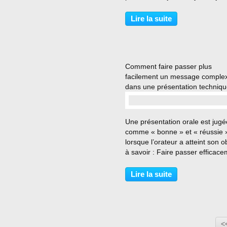
point de posture sur lequel nou
travaillons beaucoup. C’est le s
Lire la suite
:) Beaucoup de personnes ne
sourient pas...
Comment faire passer plus
facilement un message comple
dans une présentation techniqu
…
Une présentation orale est jugé
comme « bonne » et « réussie 
lorsque l’orateur a atteint son ob
à savoir : Faire passer efficac
son message et concrétiser so
appel à l’action auprès du publi
Lire la suite
ciblé. Mais alors, comment se f
comprendre...
<