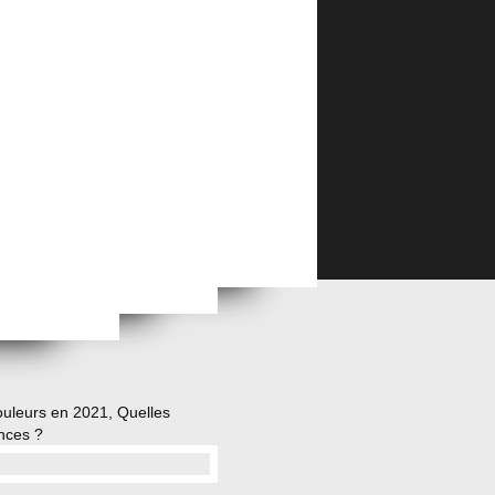
Quel est le temps d'attention d'un public ? Et que faut-il faire en conséquence ?
Doit-on se former pour générer soi-même des images (Qualitatives et originales) avec les IA ?
Face à l’IA, les banques d’images gratuites et libres de droits ont-elles encore un avenir ?
Pourquoi faut-il élaborer une conclusion percutante lors de ses prises de parole ?
 !
ouleurs en 2021, Quelles
nces ?
…