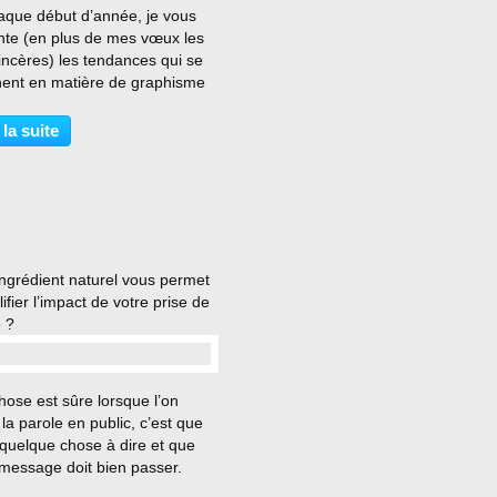
aque début d’année, je vous
nte (en plus de mes vœux les
incères) les tendances qui se
nent en matière de graphisme
urs, Polices et visuels
ment) Commençons cette
 la suite
 par les tendances de couleurs
ous propose 2021,...
ingrédient naturel vous permet
ifier l’impact de votre prise de
 ?
…
ose est sûre lorsque l’on
la parole en public, c’est que
 quelque chose à dire et que
 message doit bien passer.
e la parole en public n’est pas