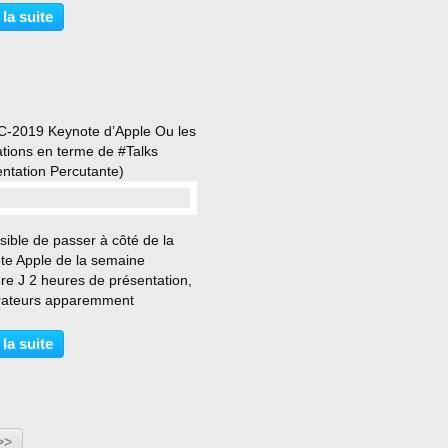
aisée, je vous le concède.
 la suite
ns de mes clients me parlent
 trac,...
2019 Keynote d’Apple Ou les
ations en terme de #Talks
entation Percutante)
…
ible de passer à côté de la
te Apple de la semaine
re J 2 heures de présentation,
rateurs apparemment
ntés de présenter toutes les
utés et les innovations
 la suite
logiques que va mettre sur le
 la marque d’ici quelques...
>>