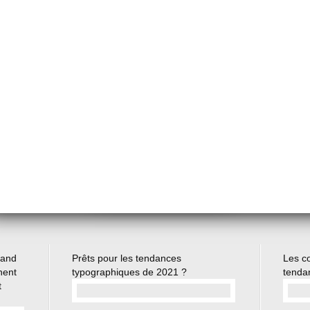
Ideogram : Une IA génératrice d’images gratuites et libres de droits disponible sur votre navigateur web
Pourquoi l'éloquence peut-elle renforcer votre leadership ?
Le secret des architectes pour inspirer leur public !
5 recommandations pour créer des messages qui engagent votre public
Comment passer d'un Pitch percutant et un pitch inspirant ?
conditions pour créer une accroche percutante
uand
Prêts pour les tendances
Les c
nent
typographiques de 2021 ?
tenda
t
…