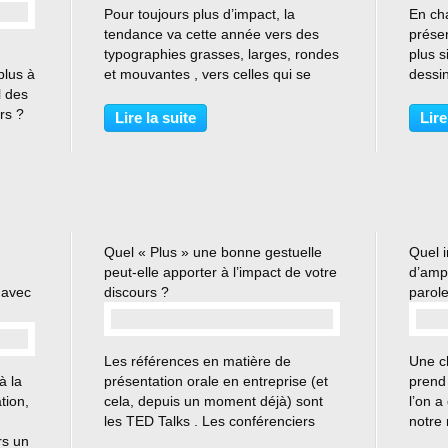
Pour toujours plus d’impact, la
En ch
tendance va cette année vers des
prése
typographies grasses, larges, rondes
plus s
plus à
et mouvantes , vers celles qui se
dessi
l des
voient et se déchiffrent en un coup
(Coule
rs ?
d’œil ! En 2021, on met l’accent sur
notam
Lire la suite
Lire
us
les couleurs vives et les variations
année
le
originales...
que n
e le
Quel « Plus » une bonne gestuelle
Quel 
peut-elle apporter à l’impact de votre
d’ampl
 avec
discours ?
parole
…
Les références en matière de
Une ch
à la
présentation orale en entreprise (et
prend 
tion,
cela, depuis un moment déjà) sont
l’on a
les TED Talks . Les conférenciers
notre
rs un
TED sont des exemples de part le
Prendr