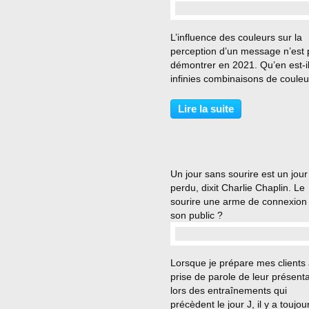
…
L’influence des couleurs sur la
perception d’un message n’est 
démontrer en 2021. Qu’en est-i
infinies combinaisons de couleu
Quel message transmettons-no
lorsque l’on associe, le rose et 
Lire la suite
jade, le chardon et l’or ou encor
turquoise...
Un jour sans sourire est un jour
perdu, dixit Charlie Chaplin. Le
sourire une arme de connexion
son public ?
…
Lorsque je prépare mes clients 
prise de parole de leur présenta
lors des entraînements qui
précèdent le jour J, il y a toujou