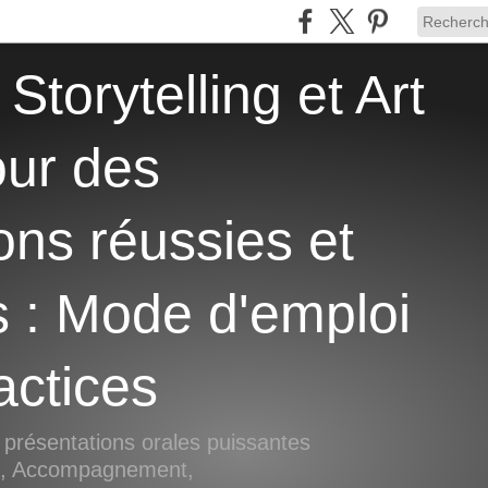
our des
ons réussies et
s : Mode d'emploi
actices
 présentations orales puissantes
si, Accompagnement,