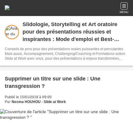
MENU
Slidologie, Storytelling et Art oratoire
pour des présentations réussies et
inspirantes : Mode d'emploi et Best-
Practices
Conseils de pros pour des présentations orales puissantes et percutantes.
Mais aussi, Accompagnement, Challenging/Coaching et Formations-action.
Slide at Work avec vous, pour des présentations à enjeux transformées,
uniques, originales et percutantes qui emportent la conviction !
(Construction-Structuration-Articulation) Organisme de formation certifié
Qualiopi (Certificat disponible sur demande)
Supprimer un titre sur une slide : Une
transgression ?
Publié le 15/01/2018 à 09:00
Par
Nesma HOUHOU - Slide at Work