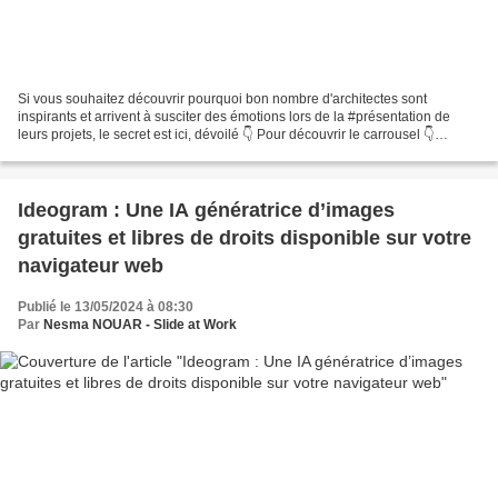
Si vous souhaitez découvrir pourquoi bon nombre d'architectes sont
inspirants et arrivent à susciter des émotions lors de la #présentation de
leurs projets, le secret est ici, dévoilé 👇 Pour découvrir le carrousel 👇
https://www.canva.com/design/DAGNKKztTOQ/zkCmdW0A9-
mpXbua4mc4TQ/watch?
utm_content=DAGNKKztTOQ&utm_campaign=designshare&utm_medium=li
nk&utm_source=editor...
Ideogram : Une IA génératrice d’images
gratuites et libres de droits disponible sur votre
navigateur web
Publié le 13/05/2024 à 08:30
Par
Nesma NOUAR - Slide at Work