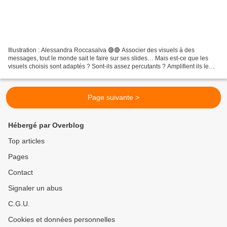
Illustration : Alessandra Roccasalva 🟣🔴 Associer des visuels à des
messages, tout le monde sait le faire sur ses slides… Mais est-ce que les
visuels choisis sont adaptés ? Sont-ils assez percutants ? Amplifient ils le
sens des propos ? Marquent ils les...
Page suivante >
Hébergé par Overblog
Top articles
Pages
Contact
Signaler un abus
C.G.U.
Cookies et données personnelles