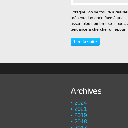
…
Lorsque l'on se trouve à réalise
présentation orale face à une
assemblée nombreuse, nous a
tendance à chercher un appui
(histoire de se réconforter et de
rasssurer) pourtant ce n'est pas
Lire la suite
meilleure façon d'établir la bon
connexion avec...
Archives
2024
2021
2019
2018
2017