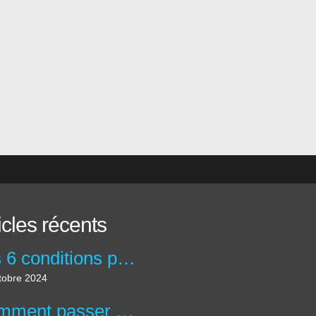
icles récents
Les 6 conditions pour créer une accroche percutante !
tobre 2024
Comment passer d'un Pitch percutant et un pitch inspirant ?