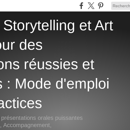
our des
ons réussies et
s : Mode d'emploi
actices
 présentations orales puissantes
si, Accompagnement,