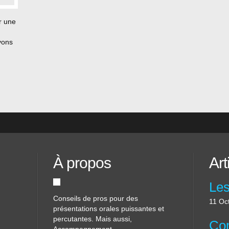
r une
vons
 se
 la
ne
À propos
Art
Conseils de pros pour des
11 Oc
présentations orales puissantes et
percutantes. Mais aussi,