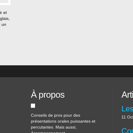
r et
glais,
t un
sulte
ar un
t à
À propos
Art
Conseils de pros pour des
11 Oc
présentations orales puissantes et
percutantes. Mais aussi,