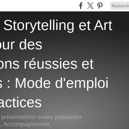
our des
ons réussies et
s : Mode d'emploi
actices
 présentations orales puissantes
si, Accompagnement,