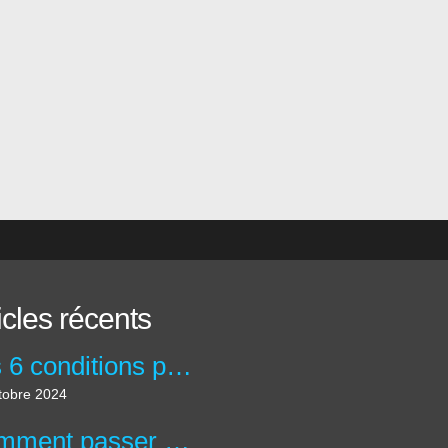
icles récents
Les 6 conditions pour créer une accroche percutante !
tobre 2024
Comment passer d'un Pitch percutant et un pitch inspirant ?