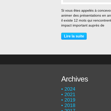
…
Si vous êtes appelés à concevoi
animer des présentations en an
il existe 12 mots qui rencontren
impact important auprès de
l'auditoire ! Cette information ré
d'une étude réalisée en 2006 p
Lire la suite
groupe de professeurs exerçan
l'université...
Archives
2024
2021
2019
2018
2017