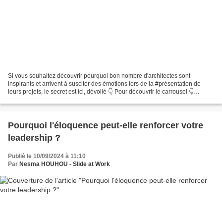
Si vous souhaitez découvrir pourquoi bon nombre d'architectes sont
inspirants et arrivent à susciter des émotions lors de la #présentation de
leurs projets, le secret est ici, dévoilé 👇 Pour découvrir le carrousel 👇
https://www.canva.com/design/DAGNKKztTOQ/zkCmdW0A9-
mpXbua4mc4TQ/watch?
utm_content=DAGNKKztTOQ&utm_campaign=designshare&utm_medium=li
nk&utm_source=editor...
Pourquoi l'éloquence peut-elle renforcer votre
leadership ?
Publié le 10/09/2024 à 11:10
Par
Nesma HOUHOU - Slide at Work