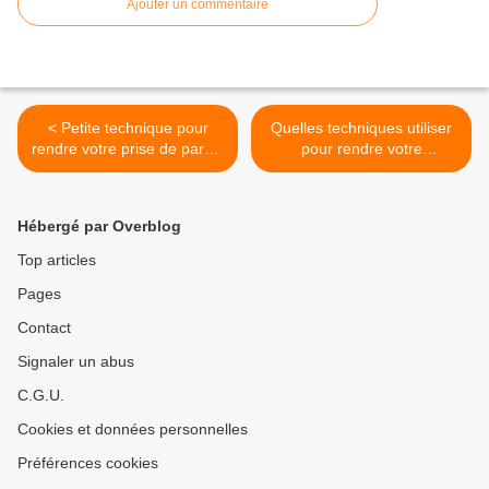
Ajouter un commentaire
< Petite technique pour
Quelles techniques utiliser
rendre votre prise de parole
pour rendre votre
plus dynamique et vous
Storytelling encore plus
sentir plus en confiance
percutant et capter
VRAIMENT l’attention >
Hébergé par Overblog
Top articles
Pages
Contact
Signaler un abus
C.G.U.
Cookies et données personnelles
Préférences cookies