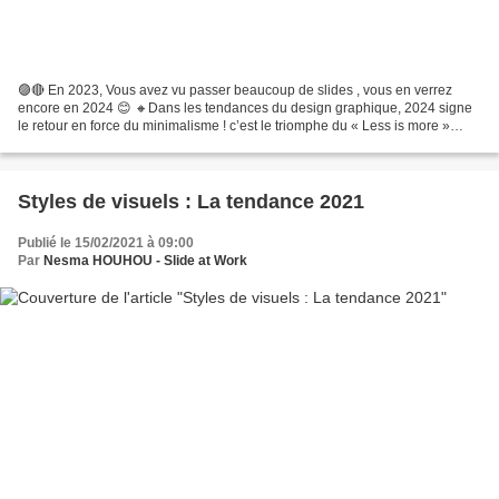
🟣🔴 En 2023, Vous avez vu passer beaucoup de slides , vous en verrez
encore en 2024 😊 🔸Dans les tendances du design graphique, 2024 signe
le retour en force du minimalisme ! c’est le triomphe du « Less is more »
chantre de la simplicité et chez KYUTAÏ-conseil...
Styles de visuels : La tendance 2021
Publié le 15/02/2021 à 09:00
Par
Nesma HOUHOU - Slide at Work