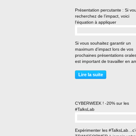
Présentation percutante : Si vo
recherchez de l’impact, voici
l'équation à appliquer
…
Si vous souhaitez garantir un
maximum d’impact lors de vos
prochaines présentations orales,
est important de travailler en a
(aussi et surtout) la pertinence 
vos messages. En effet, après 
Lire la suite
défini l’objectif de votre présent
dont découlera...
CYBERWEEK ! -20% sur les
#TalksLab
…
Expérimenter les #TalksLab…c’