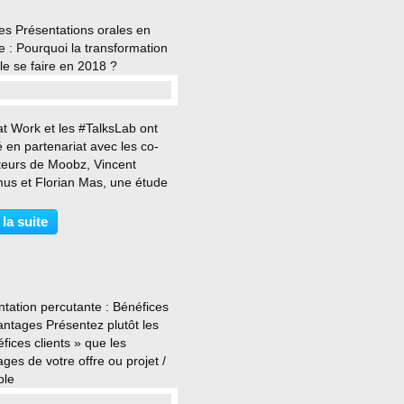
es Présentations orales en
 : Pourquoi la transformation
lle se faire en 2018 ?
…
at Work et les #TalksLab ont
é en partenariat avec les co-
teurs de Moobz, Vincent
us et Florian Mas, une étude
ve à l'état des présentations en
e. Les personnes
 la suite
ionnées pour cette étude sont
nagers, travaillant...
tation percutante : Bénéfices
antages Présentez plutôt les
fices clients » que les
ges de votre offre ou projet /
ple