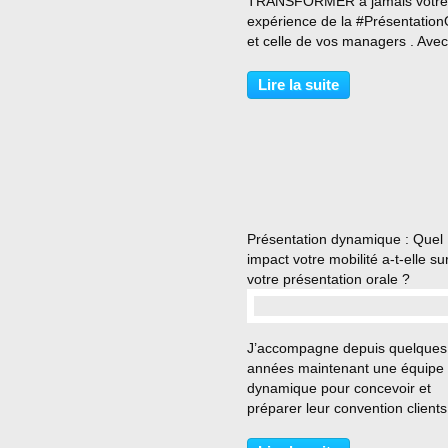
TRANSFORMER à jamais votre
expérience de la #Présentation
et celle de vos managers . Avec
#TalksLab, vous favorisez le
participatif et l’expérientiel ! Vo
Lire la suite
challengez vos #Présentations 
prises de paroles...
Présentation dynamique : Quel
impact votre mobilité a-t-elle su
votre présentation orale ?
…
J’accompagne depuis quelques
années maintenant une équipe 
dynamique pour concevoir et
préparer leur convention clients
annuelle avec un auditoire co