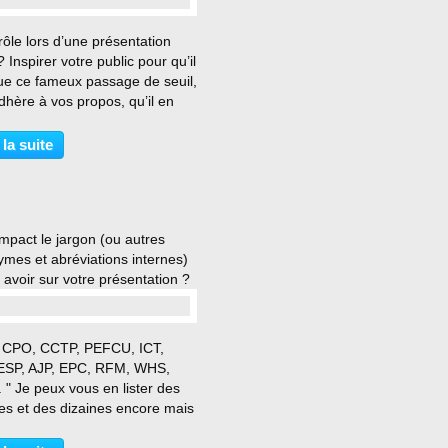
…
rôle lors d’une présentation
? Inspirer votre public pour qu’il
tue ce fameux passage de seuil,
adhère à vos propos, qu’il en
 acte et que votre appel à
on devienne tangible. Car ce qui
 la suite
, c’est avant tout ce que...
mpact le jargon (ou autres
mes et abréviations internes)
l avoir sur votre présentation ?
…
 CPO, CCTP, PEFCU, ICT,
ESP, AJP, EPC, RFM, WHS,
" Je peux vous en lister des
es et des dizaines encore mais
ne vous apportera pas grand-