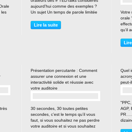
orateurs des # TEDTalks considérés
Orale
aujourd’hui comme des exemples ?
 les
Un sujet Un temps de parole limitée
Votre 
Un discours structuré et inspirant
orale 
us
Une aisance Une rencontre
effec
Lire la suite
et vos
connectée avec un auditoire
qu’il 
Pourquoi leurs Talks sont-ils...
prenne
l’acti
Lire
compte
Présentation percutante : Comment
Quel i
r
assurer une connexion et une
acrony
interactivité solide et réussie avec
peut-i
votre auditoire
"PPC,
…
très
30 secondes, 30 toutes petites
AGP, 
secondes, c’est le temps qu’il vous
PR….. 
faut, si vous souhaitez ne pas perdre
dizain
mposé
votre auditoire et si vous souhaitez
cela 