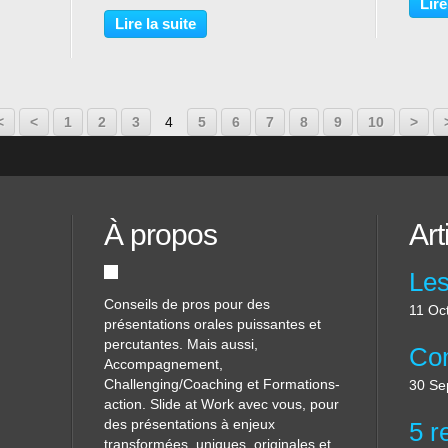
t soit
qu’il entre dans votre présentation et
chose
Lire
reste avec vous en connexion. Des
veule
Lire la suite
études récentes montrent que c’est
chose
dans...
<
<
1
2
3
4
5
6
7
8
9
10
>
À propos
Art
Conseils de pros pour des
11 Oc
présentations orales puissantes et
percutantes. Mais aussi,
Accompagnement,
Challenging/Coaching et Formations-
30 Se
action. Slide at Work avec vous, pour
des présentations à enjeux
transformées, uniques, originales et