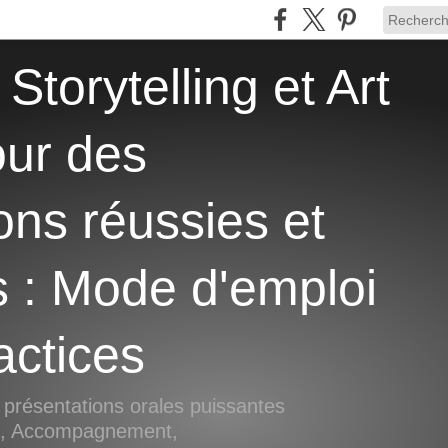
our des
ons réussies et
s : Mode d'emploi
actices
 présentations orales puissantes
si, Accompagnement,