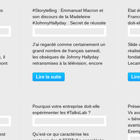
us
#Storytelling : Emmanuel Macron et
Etat d
son discours de la Madeleine
France
#JohnnyHallyday : Secret de réussite
doit-e
…
J'ai regardé comme certainement un
Slide 
grand nombre de français samedi,
réalis
 il
les obsèques de Johnny Hallyday
fonda
mont
retransmises à la télévision, encore
Lecam
de
intriguée par cet engouement
relati
avoir
populaire et médiatique. Je l'avoue,
Franc
Lire la suite
Lire
ation
je découvre Johnny Hallyday post-
sélect
mortem, je n'étais...
des ma
Pourquoi votre entreprise doit-elle
Présen
expérimenter les #TalksLab ?
Vs av
« béné
avanta
…
Exem
est
Qu’est-ce qui caractérise les