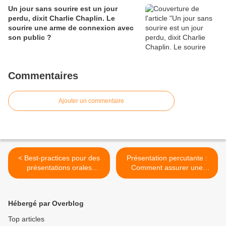
Un jour sans sourire est un jour
perdu, dixit Charlie Chaplin. Le
sourire une arme de connexion avec
son public ?
Commentaires
Ajouter un commentaire
< Best-practices pour des
Présentation percutante :
présentations orales
Comment assurer une
professionnelles et
connexion et une
interactives, on s’y met dès
interactivité solide et
lundi !
réussie avec votre auditoire
Hébergé par Overblog
>
Top articles