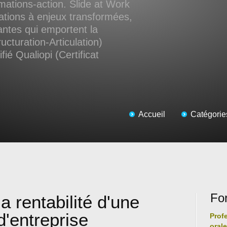
ations-action. Slide at Work
ations à enjeux transformées,
antes qui emportent la
ucturation-Articulation)
ié Qualiopi (Certificat
Accueil
Catégorie
Fo
a rentabilité d'une
d'entreprise
Prof
oral