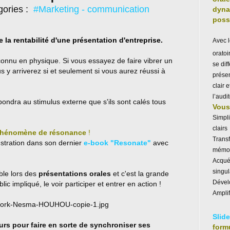
gories :
#Marketing - communication
dyna
poss
 la rentabilité d'une présentation d'entreprise.
Avec 
orato
nnu en physique. Si vous essayez de faire vibrer un
se dif
 y arriverez si et seulement si vous aurez réussi à
prése
clair 
l’audit
pondra au stimulus externe que s'ils sont calés tous
Vous 
Simpl
clairs
hénomène de résonance
!
Trans
nstration dans son dernier
e-book "Resonate"
avec
mémor
Acquér
singul
ble lors des
présentations orales
et c'est la grande
Dévelo
lic impliqué, le voir participer et entrer en action !
Amplif
Slid
ours pour faire en sorte de synchroniser ses
form