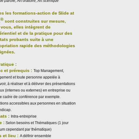
de parole, Art oratoire, Art scénique
es les formations-action de
Slide at
®
k
sont construites sur mesure,
vous, elles intègrent de
érientiel et de la pratique pour des
ltats probants suite à une
opriation rapide des méthodologies
ignées.
ratique :
c et prérequis :
Top Management,
ement et toute personne appelée à
oir, à réaliser et à délivrer des présentations
ux (internes ou externes) en entreprise ou
le cadre de conférence par exemple.
tions accessibles aux personnes en situation
ndicap.
ats :
Intra-entreprise
e :
Selon besoins et Thématiques (1 jour
um cependant par thématique)
 et lieu :
A définir ensemble