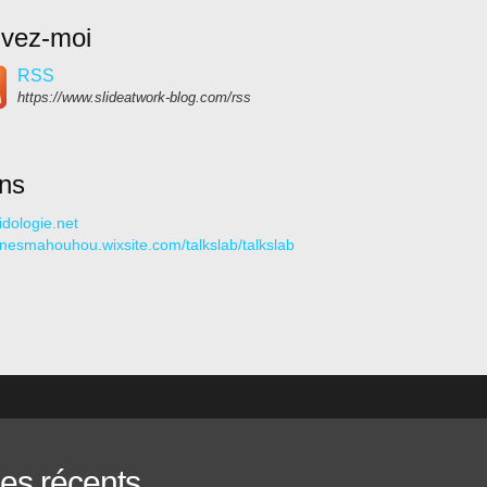
ivez-moi
RSS
https://www.slideatwork-blog.com/rss
ens
idologie.net
//nesmahouhou.wixsite.com/talkslab/talkslab
les récents