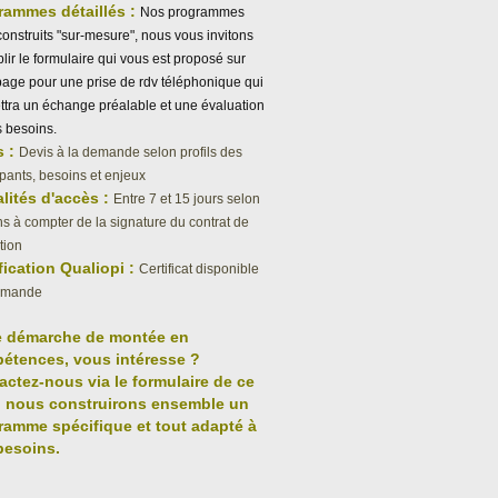
rammes détaillés :
Nos programmes
construits "sur-mesure", nous vous invitons
lir le formulaire qui vous est proposé sur
page pour une prise de rdv téléphonique qui
tra un échange préalable et une évaluation
 besoins.
s :
Devis à la demande selon profils des
ipants, besoins et enjeux
lités d'accès :
Entre 7 et 15 jours selon
s à compter de la signature du contrat de
tion
fication Qualiopi :
Certificat disponible
emande
e démarche de montée en
étences, vous intéresse ?
actez-nous via le formulaire de ce
, nous construirons ensemble un
ramme spécifique et tout adapté à
besoins.