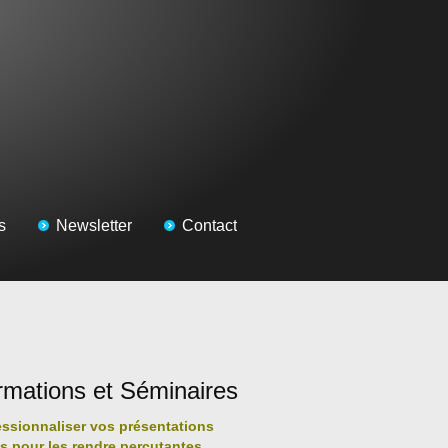
s
Newsletter
Contact
rmations et Séminaires
essionnaliser vos présentations
es pour les rendre percutantes,