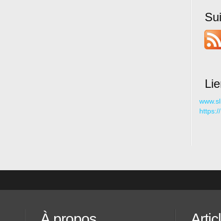
Su
Li
www.sl
https:
À propos
Artic