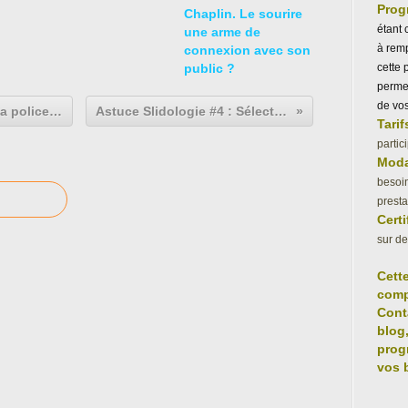
Prog
Chaplin. Le sourire
étant 
une arme de
à remp
connexion avec son
public ?
cette 
permet
de vos
Astuce Slidologie #3 : Le rôle de la police de caractère dans votre message !
Astuce Slidologie #4 : Sélectionner de "Beaux" visuels
Tarif
partic
Moda
besoin
presta
Certi
sur d
Cett
comp
Cont
blog
prog
vos 