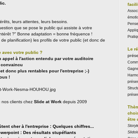
ic.
facil
Associ
émotio
rêts, leurs attentes, leurs besoins.
Penser
stion que se pose le public qui assiste à votre
Appliq
 intérêt ?" Bonne adaptation = bonne fréquence !
Pratiq
de planification) les profils de votre public (et donc de
Le r
 avec votre public ?
prése
appel à l'action entendu par votre auditoire
Commun
t convaincu
Gagner
et donc plus rentables pour l'entreprise
;-)
Harmo
ous !
prése
Struct
prése
c nos clients chez
Slide at Work
depuis 2009
Thèm
choi
être
S
toryt
nt cher à l'entreprise : Quelques chiffres...
Slidol
werpoint : Des résultats stupéfiants