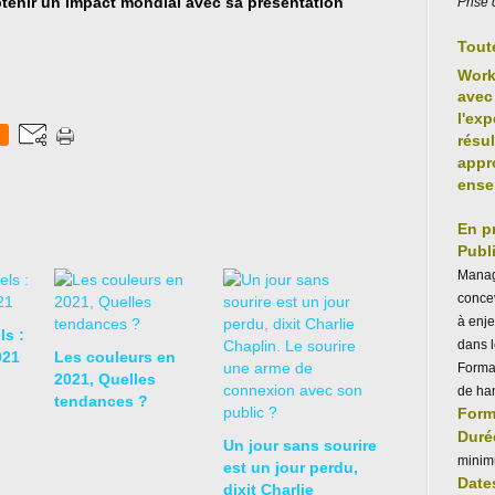
btenir un impact mondial avec sa présentation
Prise 
Tout
Wor
avec 
l'exp
résu
appr
ense
En p
Publi
Manag
concev
à enje
ls :
dans 
021
Les couleurs en
Forma
2021, Quelles
de ha
tendances ?
Form
Duré
Un jour sans sourire
minim
est un jour perdu,
Dates
dixit Charlie