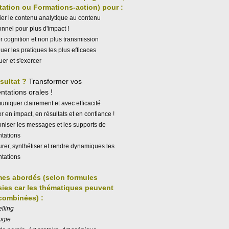
itation ou Formations-action) pour :
er le contenu analytique au contenu
nnel pour plus d'impact !
 cognition et non plus transmission
uer les pratiques les plus efficaces
uer et s'exercer
ésultat ?
Transformer vos
ntations
orales !
iquer clairement et avec efficacité
 en impact, en résultats et en confiance !
niser les messages et les supports de
ntations
urer, synthétiser et rendre dynamiques les
ntations
es abordés (selon formules
sies car les thématiques peuvent
 combinées) :
elling
ogie