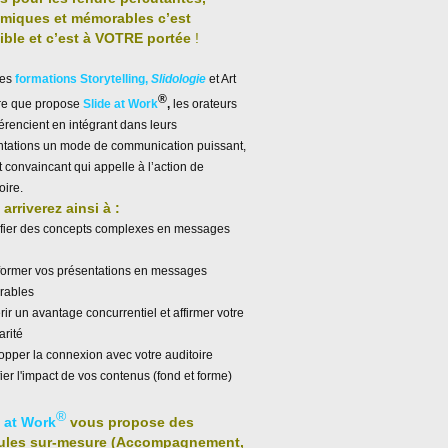
miques et mémorables c’est
ible et c’est à VOTRE portée
!
les
formations Storytelling,
Slidologie
et Art
®
ire que propose
Slide at Work
,
les orateurs
férencient en intégrant dans leurs
ntations un mode de communication puissant,
et convaincant qui appelle à l’action de
oire.
arriverez ainsi à :
ifier des concepts complexes en messages
former vos présentations en messages
ables
ir un avantage concurrentiel et affirmer votre
arité
pper la connexion avec votre auditoire
ier l'impact de vos contenus (fond et forme)
®
e at Work
vous propose des
ules sur-mesure (Accompagnement,