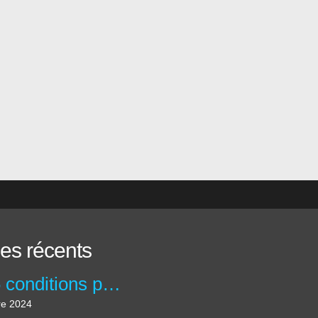
les récents
Les 6 conditions pour créer une accroche percutante !
re 2024