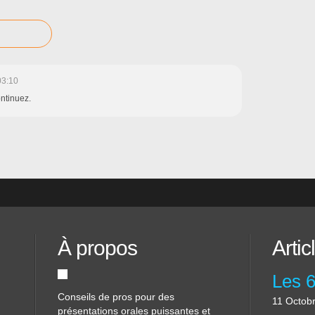
03:10
ontinuez.
À propos
Artic
Conseils de pros pour des
11 Octob
présentations orales puissantes et