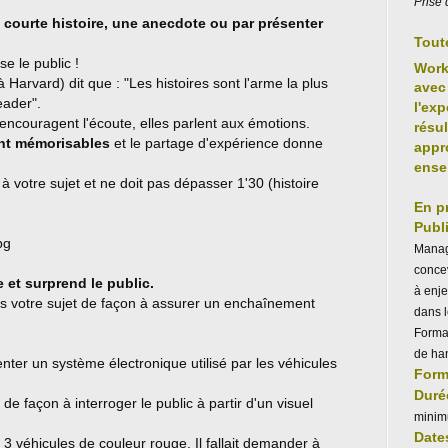
Prise 
 courte histoire, une anecdote ou par présenter
Tout
se le public !
Wor
 Harvard) dit que : "Les histoires sont l'arme la plus
avec 
eader".
l'exp
s encouragent l'écoute, elles parlent aux émotions.
résu
nt mémorisables
et le partage d'expérience donne
appr
ense
 à votre sujet et ne doit pas dépasser 1'30 (histoire
En p
Publi
Manag
concev
 et surprend le public.
à enje
rs votre sujet de façon à assurer un enchaînement
dans 
Forma
de ha
nter un système électronique utilisé par les véhicules
Form
Duré
de façon à interroger le public à partir d'un visuel
minim
Dates
r 3 véhicules de couleur rouge. Il fallait demander à