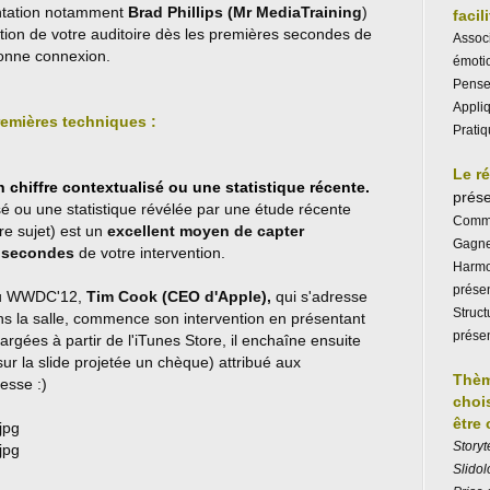
entation notamment
Brad Phillips (Mr MediaTraining
)
facil
ntion de votre auditoire dès les premières secondes de
Associ
 bonne connexion.
émotio
Penser
Appliq
remières techniques :
Pratiq
Le r
 chiffre contextualisé ou une statistique récente.
prése
sé ou une statistique révélée par une étude récente
Commun
re sujet) est un
excellent moyen de capter
Gagner
s secondes
de votre intervention.
Harmo
prése
au WWDC'12,
Tim Cook (CEO d'Apple),
qui s'adresse
Struct
s la salle, commence son intervention en présentant
prése
argées à partir de l'iTunes Store, il enchaîne ensuite
ur la slide projetée un chèque)
attribué aux
Thèm
iesse :)
choi
être
S
toryt
Slidol