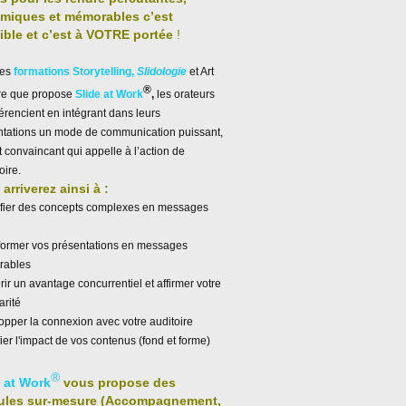
miques et mémorables c’est
ible et c’est à VOTRE portée
!
les
formations Storytelling,
Slidologie
et Art
®
ire que propose
Slide at Work
,
les orateurs
férencient en intégrant dans leurs
ntations un mode de communication puissant,
et convaincant qui appelle à l’action de
oire.
arriverez ainsi à :
ifier des concepts complexes en messages
former vos présentations en messages
ables
ir un avantage concurrentiel et affirmer votre
arité
pper la connexion avec votre auditoire
ier l'impact de vos contenus (fond et forme)
®
e at Work
vous propose des
ules sur-mesure (Accompagnement,