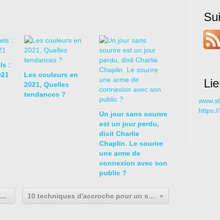
Su
ls :
021
Les couleurs en
Li
2021, Quelles
tendances ?
www.sl
https:
Un jour sans sourire
est un jour perdu,
dixit Charlie
Chaplin. Le sourire
une arme de
connexion avec son
public ?
Garr Reynolds : L'art de faire une présentation au XXIème siècle
10 techniques d'accroche pour un storytelling percutant ! (Volet 2)