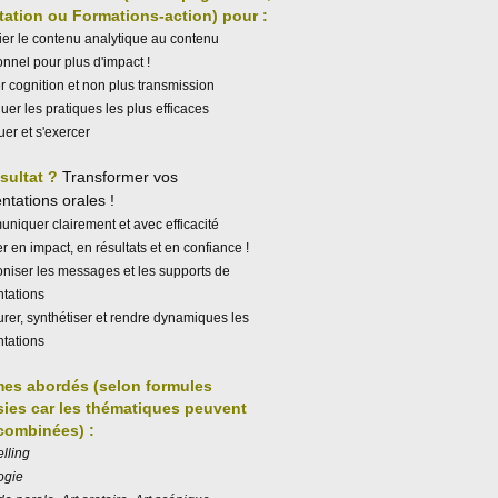
itation ou Formations-action) pour :
er le contenu analytique au contenu
nnel pour plus d'impact !
 cognition et non plus transmission
uer les pratiques les plus efficaces
uer et s'exercer
ésultat ?
Transformer vos
ntations
orales !
iquer clairement et avec efficacité
 en impact, en résultats et en confiance !
niser les messages et les supports de
ntations
urer, synthétiser et rendre dynamiques les
ntations
es abordés (selon formules
sies car les thématiques peuvent
 combinées) :
elling
ogie