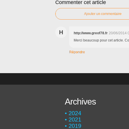
Commenter cet article
Ajouter un commentaire
H
http://www.greof78.fr
20/06/2014 
Merci beaucoup pour cet article. C
Répondre
Archives
2024
2021
2019