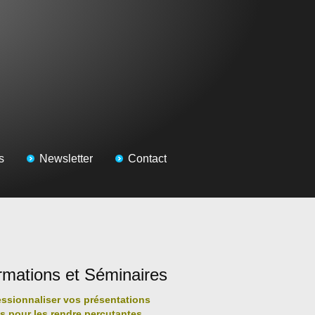
s
Newsletter
Contact
rmations et Séminaires
essionnaliser vos présentations
es pour les rendre percutantes,