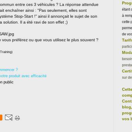
Prog
nt commun entre ces 3 véhicules ? La réponse attendue
étant 
ait enchaîner ainsi : "Pas seulement, elles sont
à remp
stème Stop-Start !" ainsi il annonçait le sujet de son
 solution. Il a été ravi de son effet ;)
cette 
permet
de vos
e vous préférez ou que vous utilisez le plus souvent ?
Tarif
partic
aTraining)
Moda
besoin
presta
commencer ?
Certi
otre produit avec efficacité
sur d
n public
Cett
comp
Cont
blog
prog
vos 