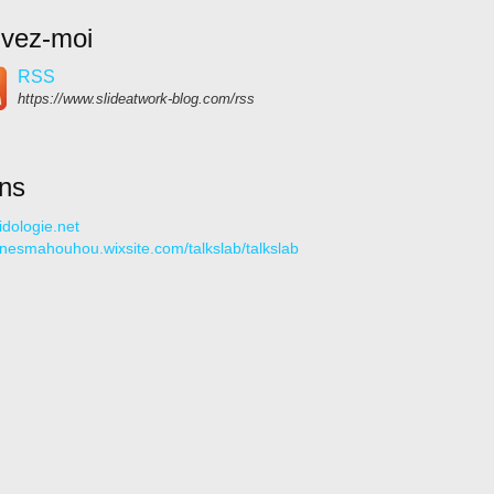
ivez-moi
RSS
https://www.slideatwork-blog.com/rss
ens
idologie.net
//nesmahouhou.wixsite.com/talkslab/talkslab