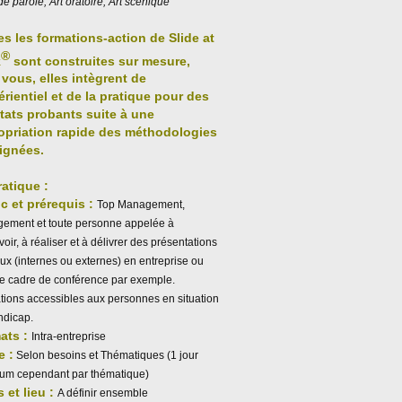
de parole, Art oratoire, Art scénique
es les formations-action de
Slide at
®
k
sont construites sur mesure,
vous, elles intègrent de
érientiel et de la pratique pour des
ltats probants suite à une
opriation rapide des méthodologies
ignées.
ratique :
c et prérequis :
Top Management,
ement et toute personne appelée à
oir, à réaliser et à délivrer des présentations
ux (internes ou externes) en entreprise ou
le cadre de conférence par exemple.
tions accessibles aux personnes en situation
ndicap.
ats :
Intra-entreprise
e :
Selon besoins et Thématiques (1 jour
um cependant par thématique)
 et lieu :
A définir ensemble