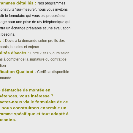
rammes détaillés :
Nos programmes
construits "sur-mesure", nous vous invitons
lir le formulaire qui vous est proposé sur
page pour une prise de rdv téléphonique qui
tra un échange préalable et une évaluation
 besoins.
s :
Devis à la demande selon profils des
ipants, besoins et enjeux
lités d'accès :
Entre 7 et 15 jours selon
s à compter de la signature du contrat de
tion
fication Qualiopi :
Certificat disponible
emande
e démarche de montée en
étences, vous intéresse ?
actez-nous via le formulaire de ce
, nous construirons ensemble un
ramme spécifique et tout adapté à
besoins.