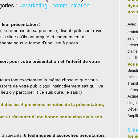
gories :
#Marketing - communication
dyna
poss
leur présentation :
Avec 
ue, le remercie de sa présence, disent qu'ils sont ravis
orato
rs la slide qu'ils ont projeté et commencent à
se dif
ente sous la forme d'une liste à puces.
prése
clair 
l’audit
mort pour votre présentation et l'intérêt de votre
Vous 
Simpl
clairs
teurs font exactement la même chose et que vous
Trans
sprits de votre public (qui instinctivement sait qu'il va
mémor
eu d'y participer !) Je suis dûre, je sais :)
Acquér
singul
ait dès les 4 premières minutes de la présentation,
Dévelo
Amplif
t et s'assurer d'une bonne connexion avec son
Slid
s 3 suivants,
8 techniques d'accroches percutantes
form