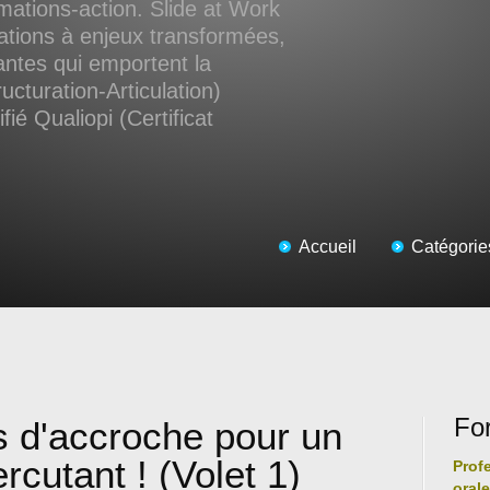
ations-action. Slide at Work
ations à enjeux transformées,
antes qui emportent la
ucturation-Articulation)
ié Qualiopi (Certificat
Accueil
Catégorie
Fo
s d'accroche pour un
ercutant ! (Volet 1)
Prof
oral