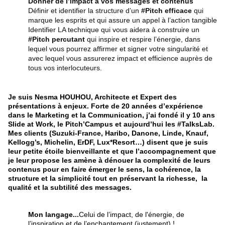
Donner de l’impact à vos messages et contenus
Définir et identifier la structure d’un
#Pitch efficace
qui
marque les esprits et qui assure un appel à l’action tangible
Identifier LA technique qui vous aidera à construire un
#Pitch percutant
qui inspire et respire l’énergie, dans
lequel vous pourrez affirmer et signer votre singularité et
avec lequel vous assurerez impact et efficience auprès de
tous vos interlocuteurs.
Je suis Nesma HOUHOU, Architecte et Expert des
présentations à enjeux. Forte de 20 années d’expérience
dans le Marketing et la Communication, j’ai fondé il y 10 ans
Slide at Work, le Pitch’Campus et aujourd’hui les #TalksLab.
Mes clients (Suzuki-France, Haribo, Danone, Linde, Knauf,
Kellogg’s, Michelin, ErDF, Lux*Resort…) disent que je suis
leur petite étoile bienveillante et que l’accompagnement que
je leur propose les amène à dénouer la complexité de leurs
contenus pour en faire émerger le sens, la cohérence, la
structure et la simplicité tout en préservant la richesse, la
qualité et la subtilité des messages.
Mon langage...
Celui de l’impact, de l'énergie, de
l’inspiration et de l’enchantement (justement) !