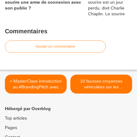
sourire une arme de connexion avec
son public ?
Commentaires
Ajouter un commentaire
< MasterClass Introduction
10 fausses croyances
au #BrandingPitch avec
véhiculées sur les
Nesma HOUHOU
présentations orales en
entreprise (Volet 1) >
Hébergé par Overblog
Top articles
Pages