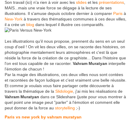
Son travail (ici) n'a rien à voir avec les
slides
et les
présentations
,
MAIS...mais une vraie force se dégage à la lecture de ses
illustrations. Il s'amuse depuis octobre dernier à comparer
Paris
à
New-York
à travers des thématiques communes à ces deux villes,
il a crée un
blog
dans lequel il illustre ces comparatifs.
Les iillustrations qu'il nous propose, prennent du sens en un seul
coup d'oeil ! On vit les deux villes, on se raconte des histoires, on
photographie mentalement leurs atmosphères et c'est là que
réside la force de la création de ce graphiste... Dans l'histoire que
l'on est tous capable de se raconter.
Vahram Muratyan
interpelle
l'émotion de chacun !
Par la magie des iillustrations, ces deux villes nous sont contées
et racontées de façon ludique et c'est vraiment une belle réussite.
Et comme je voulais vous faire partager cette découverte à
travers la thématique de la
Slidologie
, j'ai mis les réalisations de
Vahram Muratyan
dans ce Slideshare (juste pour vous montrer à
quel point une image peut "parler" à l'émotion et comment elle
peut donner de la force au
storytelling
;-)
Paris vs new york by vahram muratyan