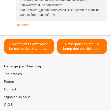
Pour Rose-Marie, Voici le lien Youtube de la vidéo :
http://www.youtube.com/watch?
feature=player_embedded&v=dI9HktOeRvw<br /> merci de
votre intérêt :) A bientôt, /N
Répondre
< Animations Powerpoint :
Powerpoint animé : le
Le secret des Keynotes...
champ des possibles avec
ppt2010 >
Hébergé par Overblog
Top articles
Pages
Contact
Signaler un abus
C.G.U.