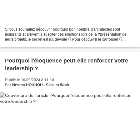
Si vous souhaitez découvrir pourquoi bon nombre d'architectes sont
inspirants et arrivent à susciter des émotions lors de la #présentation de
leurs projets, le secret est ici, dévoilé 👇 Pour découvrir le carrousel 👇
https://www.canva.com/design/DAGNKKztTOQ/zkCmdW0A9-
mpXbua4mc4TQ/watch?
utm_content=DAGNKKztTOQ&utm_campaign=designshare&utm_medium=li
nk&utm_source=editor...
Pourquoi l'éloquence peut-elle renforcer votre
leadership ?
Publié le 10/09/2024 à 11:10
Par
Nesma HOUHOU - Slide at Work