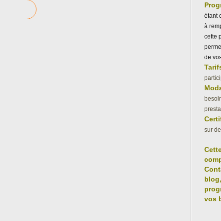
Prog
étant 
à remp
cette 
permet
de vos
Tarif
partic
Moda
besoin
presta
Certi
sur d
Cett
comp
Cont
blog
prog
vos 