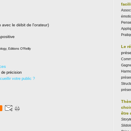
facil
Associ
émotio
Penser
avec le débit de l'orateur)
Appliq
Pratiq
apositive
Le r
ology, Editions O'Reilly
prése
Commun
Gagner
ices
Harmo
 de précision
prése
eillir votre public ?
Struct
prése
Thèm
choi
être
S
toryt
Slidol