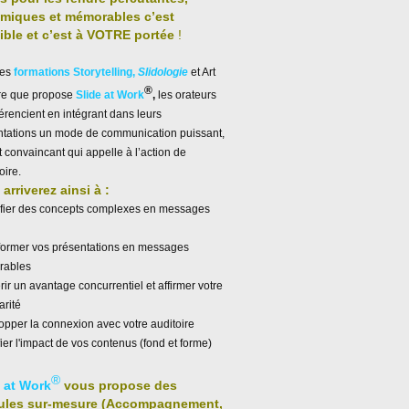
miques et mémorables c’est
ible et c’est à VOTRE portée
!
les
formations Storytelling,
Slidologie
et Art
®
ire que propose
Slide at Work
,
les orateurs
férencient en intégrant dans leurs
ntations un mode de communication puissant,
et convaincant qui appelle à l’action de
oire.
arriverez ainsi à :
ifier des concepts complexes en messages
former vos présentations en messages
ables
ir un avantage concurrentiel et affirmer votre
arité
pper la connexion avec votre auditoire
ier l'impact de vos contenus (fond et forme)
®
e at Work
vous propose des
ules sur-mesure (Accompagnement,