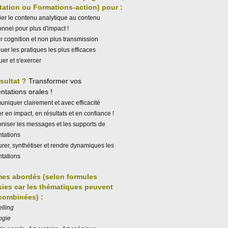
itation ou Formations-action) pour :
er le contenu analytique au contenu
nnel pour plus d'impact !
 cognition et non plus transmission
uer les pratiques les plus efficaces
uer et s'exercer
ésultat ?
Transformer vos
ntations
orales !
iquer clairement et avec efficacité
 en impact, en résultats et en confiance !
niser les messages et les supports de
ntations
urer, synthétiser et rendre dynamiques les
ntations
es abordés (selon formules
sies car les thématiques peuvent
 combinées) :
elling
ogie