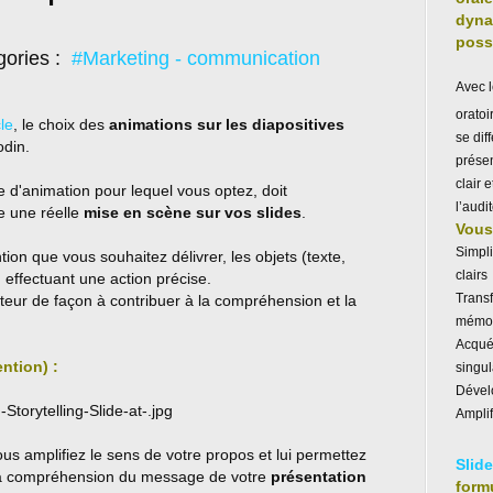
dyna
poss
gories :
#Marketing - communication
Avec 
orato
cle
, le choix des
animations sur les diapositives
se dif
odin.
prése
clair 
pe d'animation pour lequel vous optez, doit
l’audit
e une réelle
mise en scène sur vos slides
.
Vous 
Simpl
on que vous souhaitez délivrer, les objets (texte,
clairs
 effectuant une action précise.
Trans
'orateur de façon à contribuer à la compréhension et la
mémor
Acquér
ntion) :
singul
Dévelo
Amplif
ous amplifiez le sens de votre propos et lui permettez
Slid
et la compréhension du message de votre
présentation
form