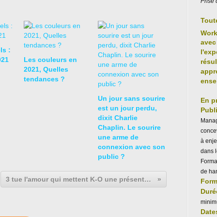
Prise 
Tout
Wor
avec 
ls :
l'exp
021
Les couleurs en
résu
2021, Quelles
appr
tendances ?
ense
Un jour sans sourire
En p
est un jour perdu,
Publi
dixit Charlie
Manag
Chaplin. Le sourire
concev
une arme de
à enje
connexion avec son
dans 
public ?
Forma
de ha
3 tue l'amour qui mettent K-O une présentation Powerpoint !
Form
Duré
minim
Dates