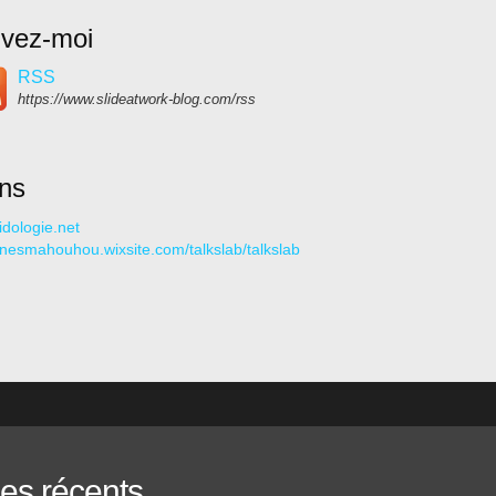
ivez-moi
RSS
https://www.slideatwork-blog.com/rss
ens
idologie.net
//nesmahouhou.wixsite.com/talkslab/talkslab
les récents