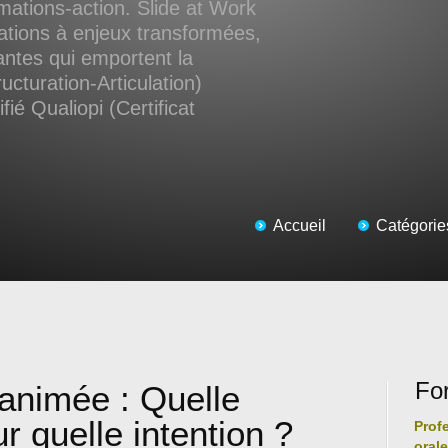
ations-action. Slide at Work
ations à enjeux transformées,
antes qui emportent la
ucturation-Articulation)
ié Qualiopi (Certificat
Accueil
Catégorie
Fo
animée : Quelle
r quelle intention ?
Prof
oral