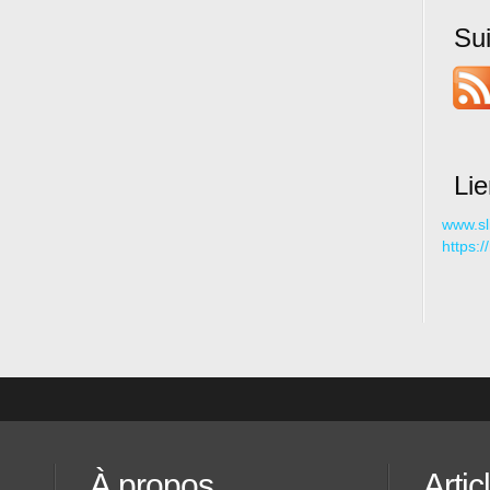
Su
Li
www.sl
https:
À propos
Artic