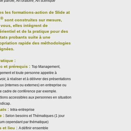
de parole, Art oratoire, Art scénique
es les formations-action de
Slide at
®
k
sont construites sur mesure,
vous, elles intègrent de
érientiel et de la pratique pour des
ltats probants suite à une
opriation rapide des méthodologies
ignées.
ratique :
c et prérequis :
Top Management,
ement et toute personne appelée à
oir, à réaliser et à délivrer des présentations
ux (internes ou externes) en entreprise ou
le cadre de conférence par exemple.
tions accessibles aux personnes en situation
ndicap.
ats :
Intra-entreprise
e :
Selon besoins et Thématiques (1 jour
um cependant par thématique)
 et lieu :
A définir ensemble