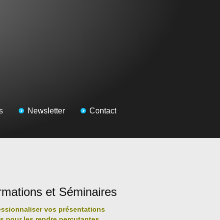
s
Newsletter
Contact
rmations et Séminaires
essionnaliser vos présentations
es pour les rendre percutantes,