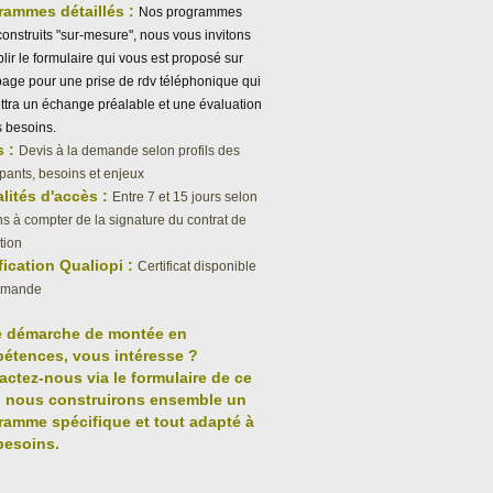
rammes détaillés :
Nos programmes
construits "sur-mesure", nous vous invitons
lir le formulaire qui vous est proposé sur
page pour une prise de rdv téléphonique qui
tra un échange préalable et une évaluation
 besoins.
s :
Devis à la demande selon profils des
ipants, besoins et enjeux
lités d'accès :
Entre 7 et 15 jours selon
s à compter de la signature du contrat de
tion
fication Qualiopi :
Certificat disponible
emande
e démarche de montée en
étences, vous intéresse ?
actez-nous via le formulaire de ce
, nous construirons ensemble un
ramme spécifique et tout adapté à
besoins.