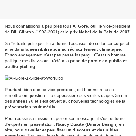
Nous connaissons à peu près tous
Al Gore
, oui, le vice-président
de
Bill Clinton
(1993-2001) et le
prix Nobel de la Paix de 2007.
Sa "retraite politique" lui a donné l'occasion de se lancer corps et
âme dans la
sensibilisation au réchauffement climatique
.
Et son engagement n'est pas passé inaperçu. C'est un homme
politique me direz-vous, rôdé à la
prise de parole en public et
au Storytelling
!
Pourtant, bien que ex-vice-président, cet homme a su se
remettre en question. Il a dépoussiéré ses vieilles diapos 35 mm
des années 70 et s'est ouvert aux nouvelles technologies de la
présentation multimédia
.
Pour réussir sa mission et porter son message, il s'est entouré
d'experts en présentation,
Nancy Duarte (Duarte Design)
en
tête, pour travailler et peaufiner un
discours et des slides
percutant.
Tout ceci dans le dessein de se doter de tous les